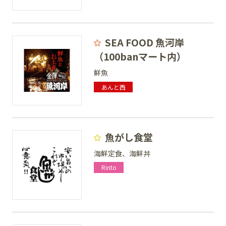
SEA FOOD 魚河岸
（100banマート内）
鮮魚
あんと西
魚がし食堂
海鮮定食、海鮮丼
Rinto