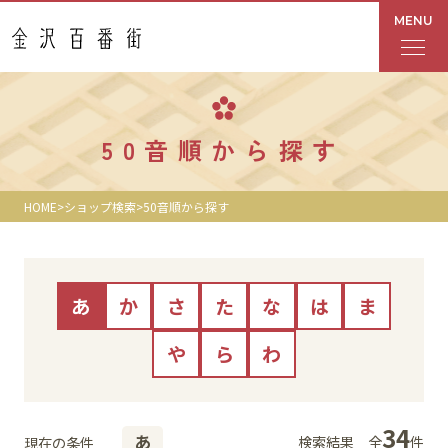
MENU
フロアガイド
50音順から探す
あんと
HOME
ショップ検索
50音順から探す
Rinto
あんと西
あ
か
さ
た
な
は
ま
ショップ検索
や
ら
わ
レストラン・カフェ
34
あ
検索結果
全
件
ショップニュース
現在の条件