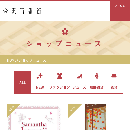
MENU
フロアガイド
ショップニュース
あんと
HOME
ショップニュース
Rinto
あんと西
ALL
ス
NEW
ファッション
シューズ
服飾雑貨
雑貨
ショップ検索
レストラン・カフェ
ショップニュース