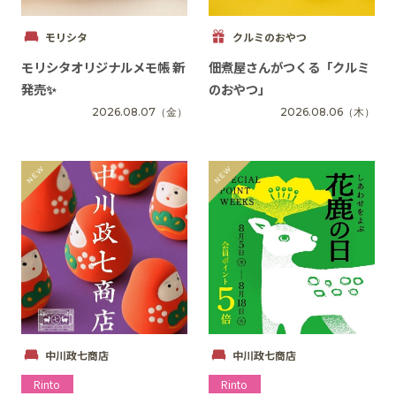
モリシタ
クルミのおやつ
モリシタオリジナルメモ帳 新
佃煮屋さんがつくる「クルミ
SNS
発売✨
のおやつ」
2026.08.07
（金）
2026.08.06
（木）
中川政七商店
中川政七商店
Rinto
Rinto