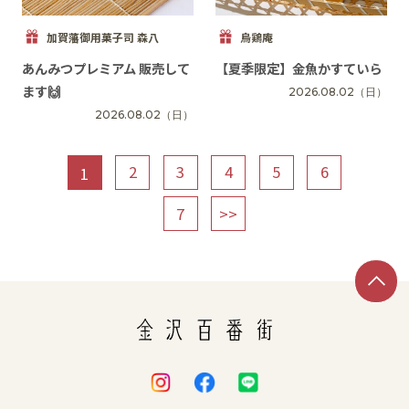
加賀藩御用菓子司 森八
烏鶏庵
あんみつプレミアム 販売して
【夏季限定】金魚かすていら
ます🙌
2026.08.02
（日）
2026.08.02
（日）
2
3
4
5
6
1
7
>>