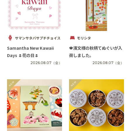
イベント
アクセス・パーキング
サマンサタバサプチチョイス
モリシタ
館内サービス
Samantha New Kawaii
🍁濱文様の秋柄てぬぐいが入
Days 🌷花の日🌷
荷しました。
施設からのお知らせ
2026.08.07
（金）
2026.08.07
（金）
スタッフ募集
百番街くらぶ