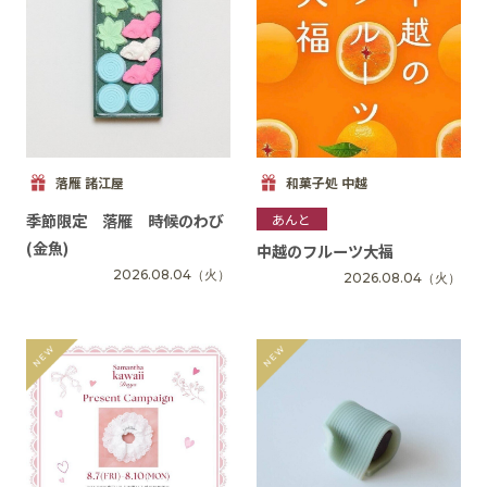
落雁 諸江屋
和菓子処 中越
季節限定 落雁 時候のわび
あんと
(金魚)
中越のフルーツ大福
2026.08.04
（火）
2026.08.04
（火）