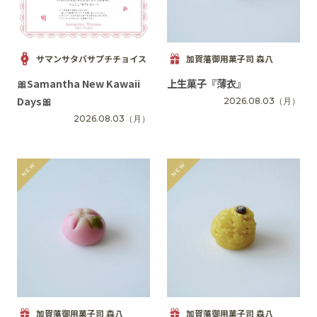
サマンサタバサプチチョイス
加賀藩御用菓子司 森八
🎀Samantha New Kawaii
上生菓子『薄衣』
Days🎀
2026.08.03
（月）
2026.08.03
（月）
加賀藩御用菓子司 森八
加賀藩御用菓子司 森八