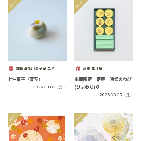
加賀藩御用菓子司 森八
落雁 諸江屋
上生菓子『宵空』
季節限定 落雁 時候のわび
(ひまわり)🌻
2026.08.03
（月）
2026.08.03
（月）