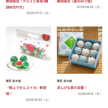
期間限定「クルミと果実2種
期間限定【夏の彩り麩】
詰め合わせ」
2026.06.29
（月）
2026.07.01
（水）
菓匠 高木屋
菓匠 高木屋
『紙ふうせんスイカ』新登
涼しげな夏の定番！
場！
2026.05.14
（木）
2026.05.30
（土）