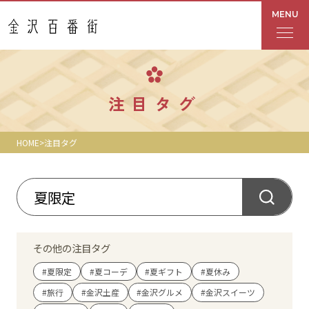
MENU
フロアガイド
注目タグ
あんと
HOME
注目タグ
Rinto
あんと西
ショップ検索
その他の注目タグ
レストラン・カフェ
#夏限定
#夏コーデ
#夏ギフト
#夏休み
#旅行
#金沢土産
#金沢グルメ
#金沢スイーツ
ショップニュース