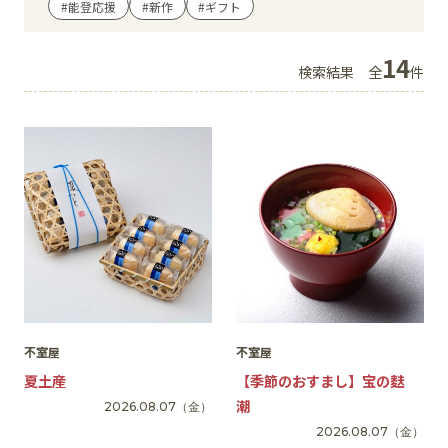
#能登応援
#新作
#ギフト
イベント
14
検索結果
全
件
アクセス・パーキング
館内サービス
施設からのお知らせ
スタッフ募集
百番街くらぶ
不室屋
不室屋
夏土産
【季節のおすまし】宝の麩
潮
2026.08.07
（金）
2026.08.07
（金）