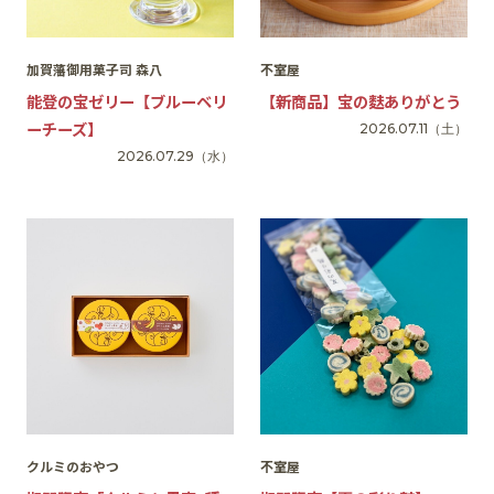
加賀藩御用菓子司 森八
不室屋
能登の宝ゼリー【ブルーベリ
【新商品】宝の麩ありがとう
ーチーズ】
2026.07.11
（土）
2026.07.29
（水）
クルミのおやつ
不室屋