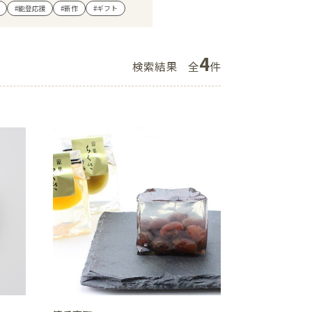
#能登応援
#新作
#ギフト
ショップニュース
イベント
4
検索結果
全
件
アクセス・パーキング
館内サービス
施設からのお知らせ
スタッフ募集
百番街くらぶ