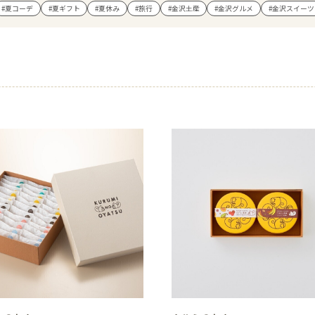
#夏コーデ
#夏ギフト
#夏休み
#旅行
#金沢土産
#金沢グルメ
#金沢スイーツ