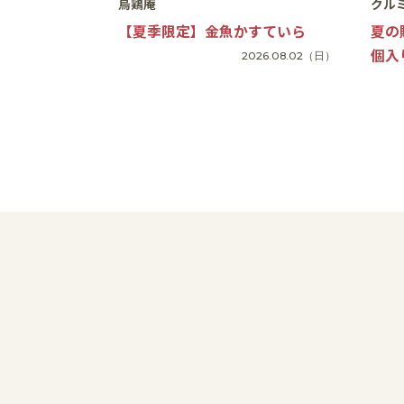
烏鶏庵
クル
【夏季限定】金魚かすていら
夏の
個入
2026.08.02
（日）