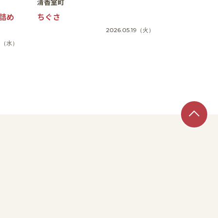
清香室町
詰め
ちぐさ
2026.05.19
（火）
1
（水）
SNS