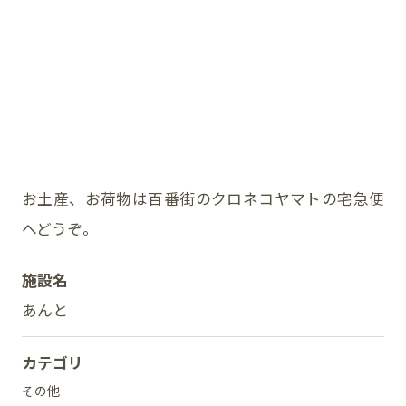
イベント
アクセス・パーキング
館内サービス
施設からのお知らせ
お土産、お荷物は百番街のクロネコヤマトの宅急便
へどうぞ。
スタッフ募集
施設名
百番街くらぶ
あんと
カテゴリ
その他