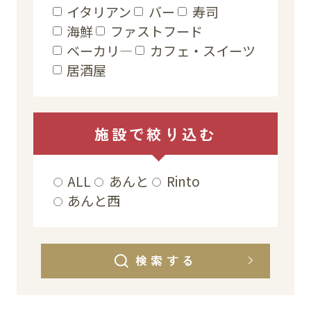
イタリアン
バー
寿司
海鮮
ファストフード
イベント
ベーカリ―
カフェ・スイーツ
居酒屋
アクセス・パーキング
館内サービス
施設で
絞り込む
施設からのお知らせ
スタッフ募集
ALL
あんと
Rinto
あんと西
百番街くらぶ
検索する