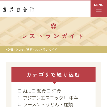
MENU
フロアガイド
レストランガイド
あんと
HOME
ショップ検索
レストランガイド
Rinto
あんと西
カテゴリで
絞り込む
ショップ検索
ALL
和食
洋食
レストラン・カフェ
アジアンエスニック
中華
ラーメン・うどん・麺類
ショップニュース