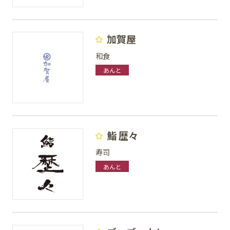
加賀屋
和食
あんと
鮨 歴々
寿司
あんと