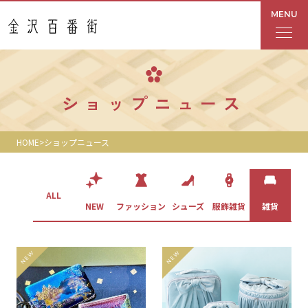
MENU
フロアガイド
ショップニュース
あんと
HOME
ショップニュース
Rinto
あんと西
ALL
ス
NEW
ファッション
シューズ
服飾雑貨
雑貨
ショップ検索
レストラン・カフェ
ショップニュース