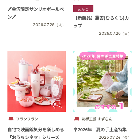
🖊️金沢限定サンリオボールペ
あんと
ン🖊️
【新商品】叢雲(むらくも)カ
ップ
2026.07.28
（火）
2026.07.26
（日）
フランフラン
友禅工芸 すずらん
自宅で映画館気分を楽しめる
🎐2026年 夏の手土産特集
「おうちシネマ」シリーズ
2026.07.24
（金）