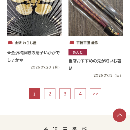
金沢 わらじ屋
百椀百膳 能作
🪭金沢梅鉢紋の扇子いかがで
あんと
しょか🪭
当店おすすめの先が細いお箸
🥢
2026.07.20
（月）
2026.07.19
（日）
2
3
4
>>
1