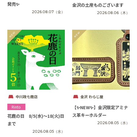
発売✨
金沢の土産ものございます
2026.08.07
（金）
2026.08.06
（木）
中川政七商店
金沢 わらじ屋
【✨️NEW✨️】金沢限定アミナ
Rinto
ス革キーホルダー
花鹿の日 8/5(水)〜18(火)日
まで
2026.08.05
（水）
2026.08.05
（水）