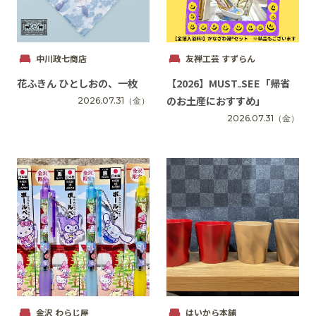
中川政七商店
友禅工芸 すずらん
花ふきん ひとしおの、一枚
【2026】MUST₋SEE「帰省
のお土産におすすめ」
2026.07.31
（金）
2026.07.31
（金）
金沢 わらじ屋
はいから本舗