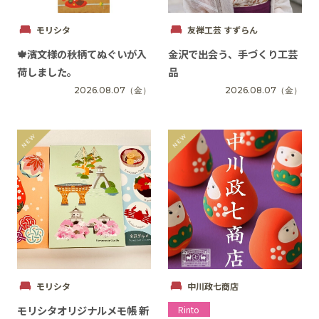
モリシタ
友禅工芸 すずらん
🍁濱文様の秋柄てぬぐいが入
金沢で出会う、手づくり工芸
SNS
荷しました。
品
2026.08.07
（金）
2026.08.07
（金）
モリシタ
中川政七商店
モリシタオリジナルメモ帳 新
Rinto