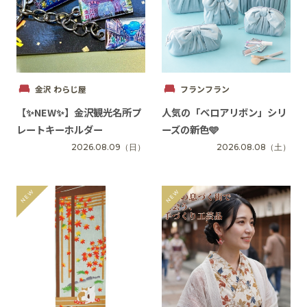
イベント
アクセス・パーキング
金沢 わらじ屋
フランフラン
館内サービス
【✨️NEW✨️】金沢観光名所プ
人気の「ベロアリボン」シリ
レートキーホルダー
ーズの新色🩵
施設からのお知らせ
2026.08.09
（日）
2026.08.08
（土）
スタッフ募集
百番街くらぶ