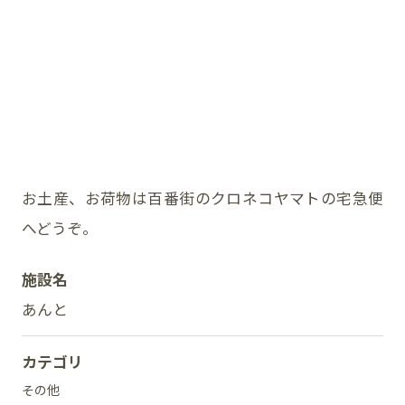
イベント
アクセス・パーキング
館内サービス
施設からのお知らせ
お土産、お荷物は百番街のクロネコヤマトの宅急便
へどうぞ。
スタッフ募集
施設名
百番街くらぶ
あんと
カテゴリ
その他