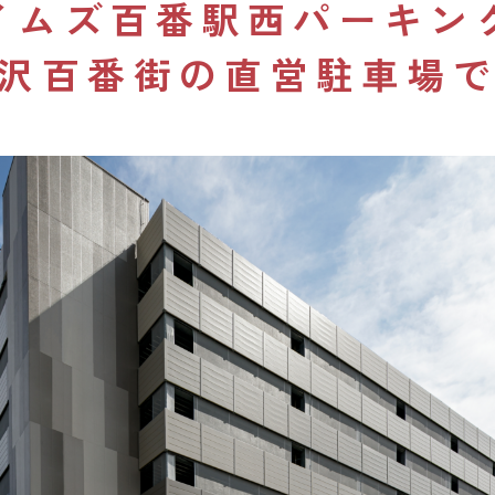
イムズ百番駅西パーキン
沢百番街の直営駐車場