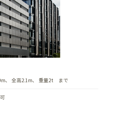
SNS
9m、 全高2.1m、 重量2t まで
間可